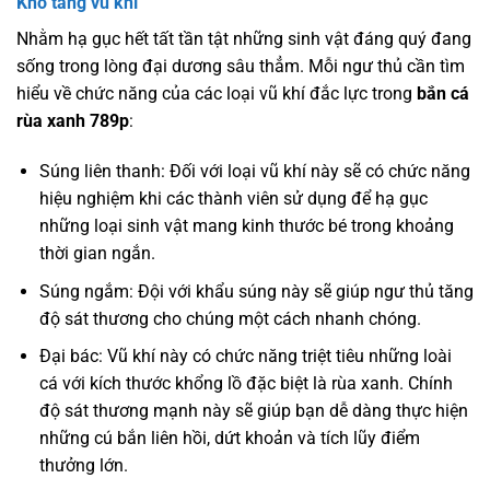
Kho tàng vũ khí
Nhằm hạ gục hết tất tần tật những sinh vật đáng quý đang
sống trong lòng đại dương sâu thẳm. Mỗi ngư thủ cần tìm
hiểu về chức năng của các loại vũ khí đắc lực trong
bắn cá
rùa xanh 789p
:
Súng liên thanh: Đối với loại vũ khí này sẽ có chức năng
hiệu nghiệm khi các thành viên sử dụng để hạ gục
những loại sinh vật mang kinh thước bé trong khoảng
thời gian ngắn.
Súng ngắm: Đội với khẩu súng này sẽ giúp ngư thủ tăng
độ sát thương cho chúng một cách nhanh chóng.
Đại bác: Vũ khí này có chức năng triệt tiêu những loài
cá với kích thước khổng lồ đặc biệt là rùa xanh. Chính
độ sát thương mạnh này sẽ giúp bạn dễ dàng thực hiện
những cú bắn liên hồi, dứt khoản và tích lũy điểm
thưởng lớn.