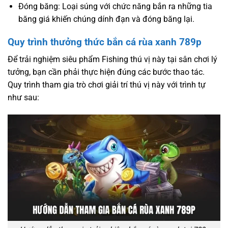
Đóng băng: Loại súng với chức năng bắn ra những tia
băng giá khiến chúng dính đạn và đóng băng lại.
Quy trình thưởng thức bắn cá rùa xanh 789p
Để trải nghiệm siêu phẩm Fishing thú vị này tại sân chơi lý
tưởng, bạn cần phải thực hiện đúng các bước thao tác.
Quy trình tham gia trò chơi giải trí thú vị này với trình tự
như sau: