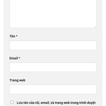
Tên
*
Email
*
Trang web
Lưu tên của tôi, email, và trang web trong trình duyệt