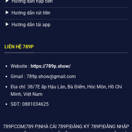
Hướng dẫn nạp tiền
Hướng dẫn rút tiền
Hướng dẫn tải app
LIÊN HỆ 789P
Website :
https://789p.show/
Gmail :
789p.show@gmail.com
Địa chỉ:
38/7E ấp Hậu Lân, Bà Điểm, Hóc Môn, Hồ Chí
Minh, Việt Nam
SĐT:
0881034625
789P.COM|789 P|NHÀ CÁI 789P|ĐĂNG KÝ 789P|ĐĂNG NHẬP