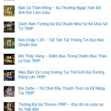
Bắn Cá Thần Rồng – Xu Thưởng Ngập Tràn Để
27
Anh Em Làm Giàu
Th3
Cách Xem Tướng Gà Đá Chuẩn Như Sư Kê Chia Sẻ
26
Từ 789P
Th3
Kèo Chấp 1.25 – Tất Tần Tật Thông Tin Đọc Kèo
25
Chuẩn Xác
Th3
Mơ Thấy Vàng – Điềm Báo Trong Chiêm Bao Theo
24
Lý Giải 789P
Th3
Mẹo Bắn Cá Long Vương Tại Thế Giới Đại Dương
23
Rộng Lớn 789P
Th3
Bài Catte – Trò Chơi Đầy Thách Thức và Kỹ Năng
23
Tại 789P
Th3
Trường Đá Gà Thomo 789P – Địa chỉ cá cược uy
21
tín, hấp dẫn
Th3