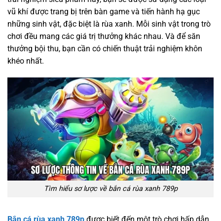
vũ khí được trang bị trên bàn game và tiến hành hạ gục
những sinh vật, đặc biệt là rùa xanh. Mỗi sinh vật trong trò
chơi đều mang các giá trị thưởng khác nhau. Và để săn
thưởng bội thu, bạn cần có chiến thuật trải nghiệm khôn
khéo nhất.
Tìm hiểu sơ lược về bắn cá rùa xanh 789p
Bắn cá rùa xanh 789p
được biết đến một trò chơi hấp dẫn