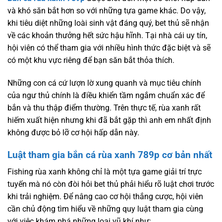
và khó săn bắt hơn so với những tựa game khác. Do vậy,
khi tiêu diệt những loài sinh vật đáng quý, bet thủ sẽ nhận
về các khoản thưởng hết sức hậu hĩnh. Tại nhà cái uy tín,
hội viên có thể tham gia với nhiều hình thức đặc biệt và sẽ
có một khu vực riêng để bạn săn bắt thỏa thích.
Những con cá cứ lượn lờ xung quanh và mục tiêu chính
của ngư thủ chính là điều khiển tầm ngắm chuẩn xác để
bắn và thu thập điểm thường. Trên thực tế, rùa xanh rất
hiếm xuất hiện nhưng khi đã bắt gặp thì anh em nhất định
không được bỏ lỡ cơ hội hấp dẫn này.
Luật tham gia bắn cá rùa xanh 789p cơ bản nhất
Fishing rùa xanh không chỉ là một tựa game giải trí trực
tuyến mà nó còn đòi hỏi bet thủ phải hiểu rõ luật chơi trước
khi trải nghiệm. Để nâng cao cơ hội thắng cược, hội viên
cần chủ động tìm hiểu về những quy luật tham gia cùng
với việc khám phá những loại vũ khí như: