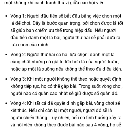
một không khí cạnh tranh thú vị giữa các hội viên.
Vòng 1: Người đầu tiên sẽ bắt đầu bằng việc chọn một
lá để chơi. Đây là bước quan trọng, bởi chọn được lá tốt
sẽ giúp bạn chiếm ưu thế trong hiệp đấu. Nếu người
đầu tiên đánh một lá bài, người thứ hai sẽ phải đưa ra
lựa chọn của mình.
Vòng 2: Người thứ hai có hai lựa chọn: đánh một lá
cùng chất nhưng có giá trị lớn hơn lá của người trước,
hoặc úp một lá xuống nếu không thể theo đủ điều kiện.
Vòng 3: Khi một người không thể theo hoặc quyết định
không tiếp tục, họ có thể gấp bài. Trong suốt vòng chơi,
người nào có quân cao nhất sẽ giữ được số quân đó.
Vòng 4: Khi tất cả đã quyết định gấp bài, vòng chơi sẽ
kết thúc. Nếu chỉ còn lại một người, người đó sẽ là
người chiến thắng. Tuy nhiên, nếu có tình huống xảy ra
và hội viên không theo được bài nào sau 4 vòng, họ sẽ