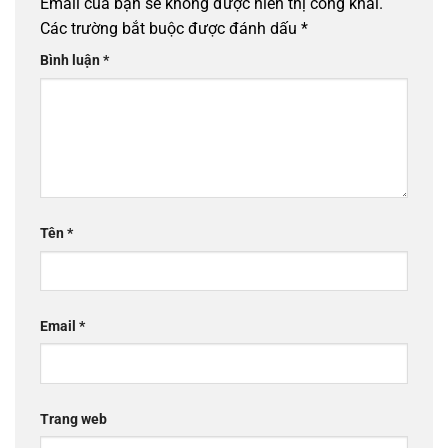
Email của bạn sẽ không được hiển thị công khai.
Các trường bắt buộc được đánh dấu
*
Bình luận
*
Tên
*
Email
*
Trang web