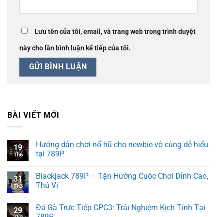
Lưu tên của tôi, email, và trang web trong trình duyệt
này cho lần bình luận kế tiếp của tôi.
BÀI VIẾT MỚI
Hướng dẫn chơi nổ hũ cho newbie vô cùng dễ hiểu
19
tại 789P
Th6
Blackjack 789P – Tận Hưởng Cuộc Chơi Đỉnh Cao,
31
Thú Vị
Th3
Đá Gà Trực Tiếp CPC3: Trải Nghiệm Kịch Tính Tại
29
789P