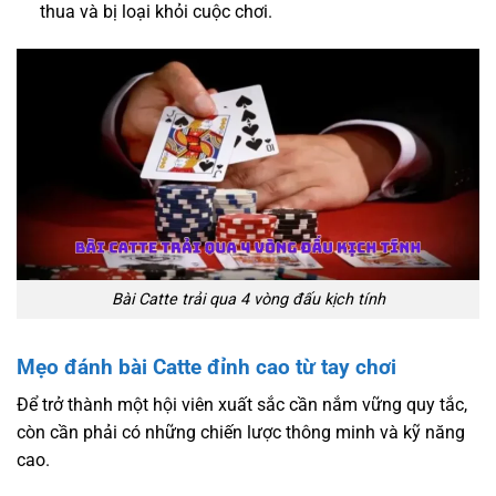
thua và bị loại khỏi cuộc chơi.
Bài Catte trải qua 4 vòng đấu kịch tính
Mẹo đánh bài Catte đỉnh cao từ tay chơi
Để trở thành một hội viên xuất sắc cần nắm vững quy tắc,
còn cần phải có những chiến lược thông minh và kỹ năng
cao.