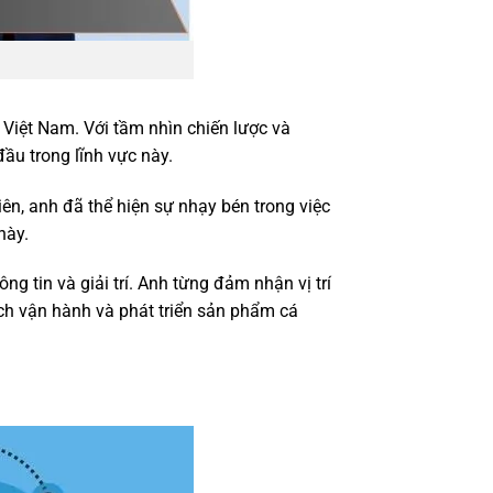
 Việt Nam. Với tầm nhìn chiến lược và
ầu trong lĩnh vực này.
iên, anh đã thể hiện sự nhạy bén trong việc
này.
 tin và giải trí. Anh từng đảm nhận vị trí
ách vận hành và phát triển sản phẩm cá