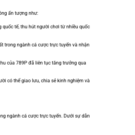
công ấn tượng như:
 quốc tế, thu hút người chơi từ nhiều quốc
t trong ngành cá cược trực tuyến và nhận
thu của 789P đã liên tục tăng trưởng qua
i có thể giao lưu, chia sẻ kinh nghiệm và
ong ngành cá cược trực tuyến. Dưới sự dẫn