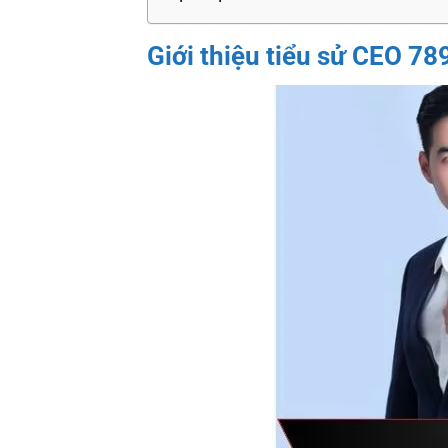
Giới thiệu tiểu sử CEO 78