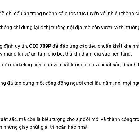
đã ghi dấu ấn trong ngành cá cược trực tuyến với nhiều thành 
ông chỉ dừng lại ở thị trường nội địa mà còn vươn ra thị trường
 định uy tín,
CEO 789P
đã đáp ứng các tiêu chuẩn khắt khe nhấ
 mang lại sự an tâm cho bet thủ khi tham gia vào nền tảng.
ược marketing hiệu quả và chất lượng dịch vụ xuất sắc, doanh 
ng đã tạo dựng một cộng đồng người chơi lâu năm, nơi mọi ngườ
uất sắc, mà còn là biểu tượng cho sự đổi mới và thành công tr
 những giây phút giải trí hoàn hảo nhất.