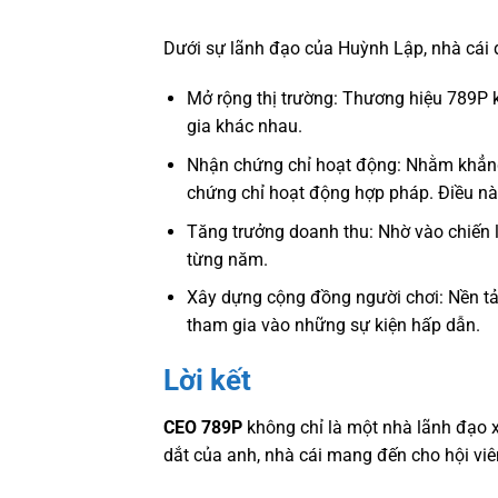
Dưới sự lãnh đạo của Huỳnh Lập, nhà cái 
Mở rộng thị trường: Thương hiệu 789P kh
gia khác nhau.
Nhận chứng chỉ hoạt động: Nhằm khẳng
chứng chỉ hoạt động hợp pháp. Điều này
Tăng trưởng doanh thu: Nhờ vào chiến l
từng năm.
Xây dựng cộng đồng người chơi: Nền tả
tham gia vào những sự kiện hấp dẫn.
Lời kết
CEO 789P
không chỉ là một nhà lãnh đạo x
dắt của anh, nhà cái mang đến cho hội viên