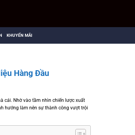
N
KHUYẾN MÃI
Hiệu Hàng Đầu
hà cái. Nhờ vào tầm nhìn chiến lược xuất
ịnh hướng làm nên sự thành công vượt trội