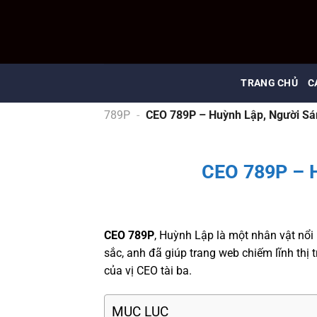
Chuyển
đến
nội
dung
TRANG CHỦ
C
789P
-
CEO 789P – Huỳnh Lập, Người S
CEO 789P – H
CEO 789P
, Huỳnh Lập là một nhân vật nổi
sắc, anh đã giúp trang web chiếm lĩnh thị
của vị CEO tài ba.
MỤC LỤC