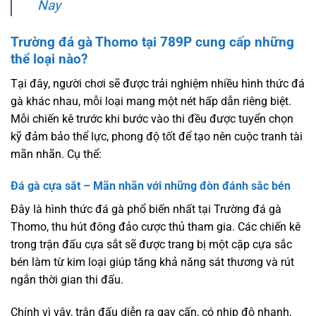
Nay
Trường đá gà Thomo tại 789P cung cấp những
thể loại nào?
Tại đây, người chơi sẽ được trải nghiệm nhiều hình thức đá
gà khác nhau, mỗi loại mang một nét hấp dẫn riêng biệt.
Mỗi chiến kê trước khi bước vào thi đều được tuyển chọn
kỹ đảm bảo thể lực, phong độ tốt để tạo nên cuộc tranh tài
mãn nhãn. Cụ thể:
Đá gà cựa sắt – Mãn nhãn với những đòn đánh sắc bén
Đây là hình thức đá gà phổ biến nhất tại Trường đá gà
Thomo, thu hút đông đảo cược thủ tham gia. Các chiến kê
trong trận đấu cựa sắt sẽ được trang bị một cặp cựa sắc
bén làm từ kim loại giúp tăng khả năng sát thương và rút
ngắn thời gian thi đấu.
Chính vì vậy, trận đấu diễn ra gay cấn, có nhịp độ nhanh,