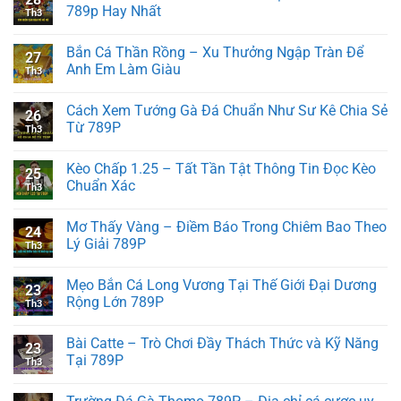
789p Hay Nhất
Th3
Bắn Cá Thần Rồng – Xu Thưởng Ngập Tràn Để
27
Anh Em Làm Giàu
Th3
Cách Xem Tướng Gà Đá Chuẩn Như Sư Kê Chia Sẻ
26
Từ 789P
Th3
Kèo Chấp 1.25 – Tất Tần Tật Thông Tin Đọc Kèo
25
Chuẩn Xác
Th3
Mơ Thấy Vàng – Điềm Báo Trong Chiêm Bao Theo
24
Lý Giải 789P
Th3
Mẹo Bắn Cá Long Vương Tại Thế Giới Đại Dương
23
Rộng Lớn 789P
Th3
Bài Catte – Trò Chơi Đầy Thách Thức và Kỹ Năng
23
Tại 789P
Th3