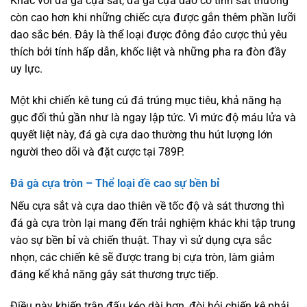
Khác với đá gà cựa sắt, đá gà cựa dao có tính sát thương
còn cao hơn khi những chiếc cựa được gắn thêm phần lưỡi
dao sắc bén. Đây là thể loại được đông đảo cược thủ yêu
thích bởi tính hấp dẫn, khốc liệt và những pha ra đòn đầy
uy lực.
Một khi chiến kê tung cú đá trúng mục tiêu, khả năng hạ
gục đối thủ gần như là ngay lập tức. Vì mức độ máu lửa và
quyết liệt này, đá gà cựa dao thường thu hút lượng lớn
người theo dõi và đặt cược tại 789P.
Đá gà cựa tròn – Thể loại đề cao sự bền bỉ
Nếu cựa sắt và cựa dao thiên về tốc độ và sát thương thì
đá gà cựa tròn lại mang đến trải nghiệm khác khi tập trung
vào sự bền bỉ và chiến thuật. Thay vì sử dụng cựa sắc
nhọn, các chiến kê sẽ được trang bị cựa tròn, làm giảm
đáng kể khả năng gây sát thương trực tiếp.
Điều này khiến trận đấu kéo dài hơn, đòi hỏi chiến kê phải