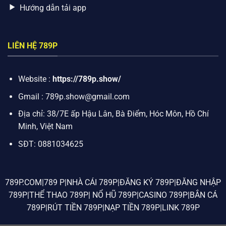
Hướng dẫn tải app
LIÊN HỆ 789P
Website :
https://789p.show/
Gmail :
789p.show@gmail.com
Địa chỉ:
38/7E ấp Hậu Lân, Bà Điểm, Hóc Môn, Hồ Chí
Minh, Việt Nam
SĐT:
0881034625
789P.COM|789 P|NHÀ CÁI 789P|ĐĂNG KÝ 789P|ĐĂNG NHẬP
789P|THỂ THAO 789P| NỔ HŨ 789P|CASINO 789P|BẮN CÁ
789P|RÚT TIỀN 789P|NẠP TIỀN 789P|LINK 789P