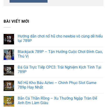
BÀI VIẾT MỚI
Hướng dẫn chơi nổ hũ cho newbie vô cùng dễ hiểu
19
tại 789P
Th6
Blackjack 789P – Tận Hưởng Cuộc Chơi Đỉnh Cao,
31
Thú Vị
Th3
Đá Gà Trực Tiếp CPC3: Trải Nghiệm Kịch Tính Tại
29
789P
Th3
Nổ Hũ Kho Báu Aztec – Chinh Phục Slot Game
28
789p Hay Nhất
Th3
Bắn Cá Thần Rồng – Xu Thưởng Ngập Tràn Để
27
Anh Em Làm Giàu
Th3