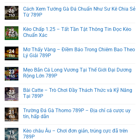
Cách Xem Tướng Gà Đá Chuẩn Như Sư Kê Chia Sẻ
26
Từ 789P
Th3
Kèo Chấp 1.25 – Tất Tần Tật Thông Tin Đọc Kèo
25
Chuẩn Xác
Th3
Mơ Thấy Vàng – Điềm Báo Trong Chiêm Bao Theo
24
Lý Giải 789P
Th3
Mẹo Bắn Cá Long Vương Tại Thế Giới Đại Dương
23
Rộng Lớn 789P
Th3
Bài Catte – Trò Chơi Đầy Thách Thức và Kỹ Năng
23
Tại 789P
Th3
Trường Đá Gà Thomo 789P – Địa chỉ cá cược uy
21
tín, hấp dẫn
Th3
Kèo châu Âu – Chơi đơn giản, trúng cực đã trên
19
789P
Th3