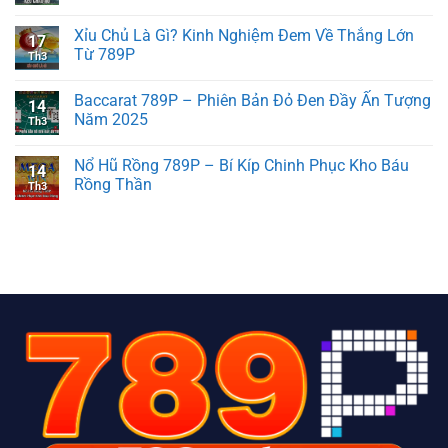
Xỉu Chủ Là Gì? Kinh Nghiệm Đem Về Thắng Lớn
17
Từ 789P
Th3
Baccarat 789P – Phiên Bản Đỏ Đen Đầy Ấn Tượng
14
Năm 2025
Th3
Nổ Hũ Rồng 789P – Bí Kíp Chinh Phục Kho Báu
14
Rồng Thần
Th3