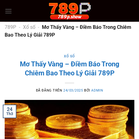
Chuyển
đến
nội
dung
789P
-
Xổ số
-
Mơ Thấy Vàng – Điềm Báo Trong Chiêm
Bao Theo Lý Giải 789P
XỔ SỐ
Mơ Thấy Vàng – Điềm Báo Trong
Chiêm Bao Theo Lý Giải 789P
ĐÃ ĐĂNG TRÊN
24/03/2025
BỞI
ADMIN
24
Th3