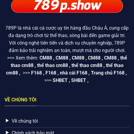
789P
là nhà cái cá cược uy tín hàng đầu Châu Á, cung cấp
đa dạng trò chơi từ thể thao, sòng bài đến game giải trí.
Với công nghệ tiên tiến và dịch vụ chuyên nghiệp, 789P
đảm bảo trải nghiệm an toàn, mượt mà cho người chơi.
>>> Xem thêm:
CM88
,
CM88
,
CM88
,
CM88
,
CM88
,
thể
thao cm88
,
thể thao cm88
,
thể thao cm88
,
thể thao
cm88
,
>>>
F168
,
F168
,
nhà cái F168
,
Trang chủ F168
,
>>>
SHBET
,
SHBET
,
VỀ CHÚNG TÔI
Về chúng tôi
Chính sách bảo mật